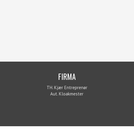
FIRMA
TH. Kjær Entreprenør
Aut. Kloakmester​