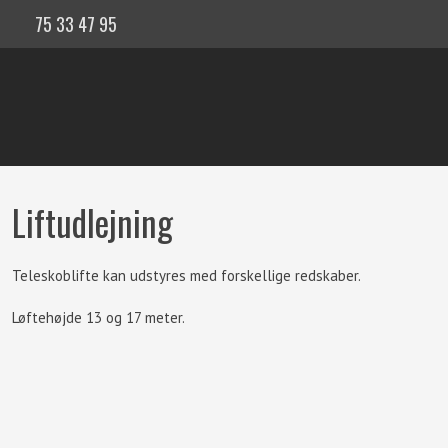
75 33 47 95
Liftudlejning​
Teleskoblifte kan udstyres med forskellige redskaber.
Løftehøjde 13 og 17 meter.​