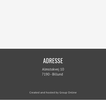
ADRESSE​
Almstokvej 10
7190 - Billund
Created and hosted by Group Online