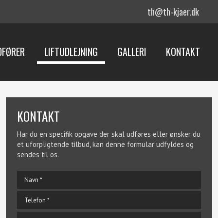
th@th-kjaer.dk
DFØRER
LIFTUDLEJNING
GALLERI
KONTAKT
KONTAKT​
Har du en specifik opgave der skal udføres eller ønsker du
et uforpligtende tilbud, kan denne formular udfyldes og
sendes til os.