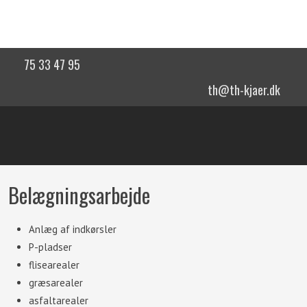
75 33 47 95
th@th-kjaer.dk
Belægningsarbejde
Anlæg af indkørsler
P-pladser
flisearealer
græsarealer
asfaltarealer