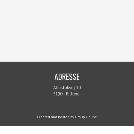
ADRESSE​
Almstokvej 10
7190 - Billund
Created and hosted by Group Online