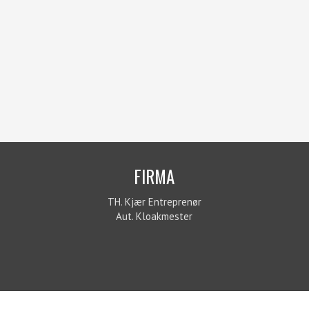
FIRMA
TH. Kjær Entreprenør
Aut. Kloakmester​