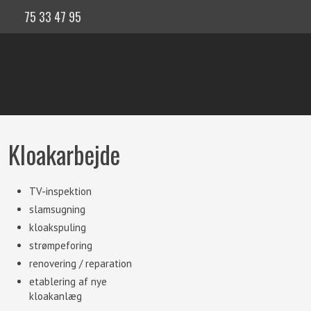
75 33 47 95
Kloakarbejde
​TV-inspektion
slamsugning
kloakspuling
strømpeforing
renovering / reparation
etablering af nye
​kloakanlæg