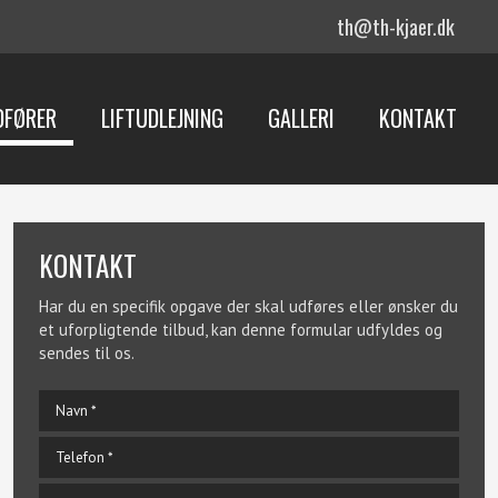
th@th-kjaer.dk
DFØRER
LIFTUDLEJNING
GALLERI
KONTAKT
KONTAKT​
Har du en specifik opgave der skal udføres eller ønsker du
et uforpligtende tilbud, kan denne formular udfyldes og
sendes til os.